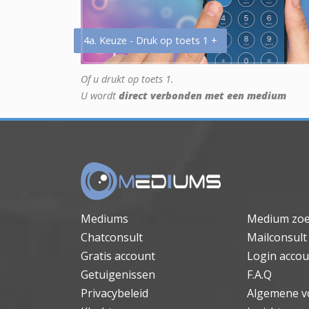
4a. Keuze - Druk op toets 1 +
Of u drukt op toets 1.
U wordt
direct verbonden met een medium
Mediums
Medium zo
Chatconsult
Mailconsult
Gratis account
Login accou
Getuigenissen
F.A.Q
Privacybeleid
Algemene v