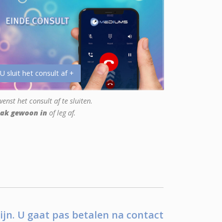
 U sluit het consult af +
enst het consult af te sluiten.
ak gewoon in
of leg af.
ijn. U gaat pas betalen na contact