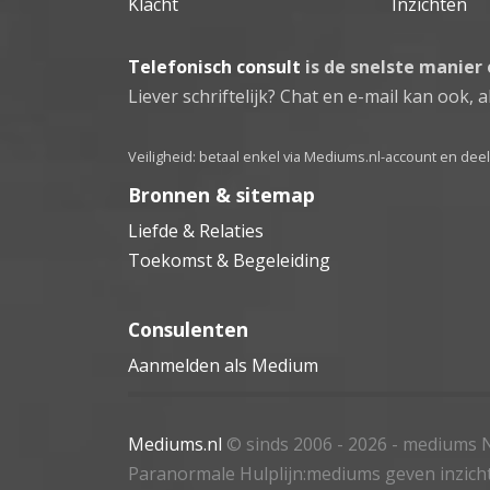
Klacht
Inzichten
Telefonisch consult
is de snelste manier
Liever schriftelijk? Chat en e-mail kan ook, al
Veiligheid: betaal enkel via Mediums.nl-account en de
Bronnen & sitemap
Liefde & Relaties
Toekomst & Begeleiding
Consulenten
Aanmelden als Medium
Mediums.nl
© sinds 2006 - 2026
- mediums N
Paranormale Hulplijn:mediums geven inzich