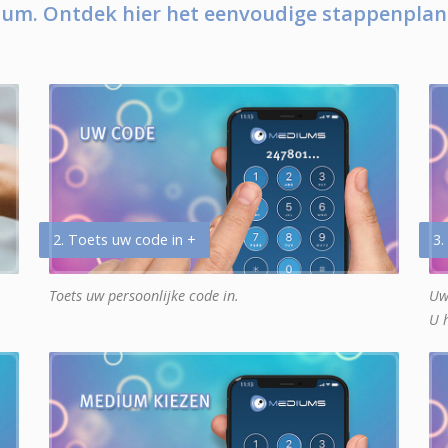
um. Ontdek hier het eenvoudige stappenplan
2. Toets uw code in +
3.
Toets uw persoonlijke code in.
Uw
U 