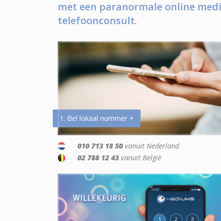
met een paranormale online medi
telefoonconsult.
1. Bel lokaal nummer +
010 713 18 50
vanuit Nederland
02 788 12 43
vanuit België