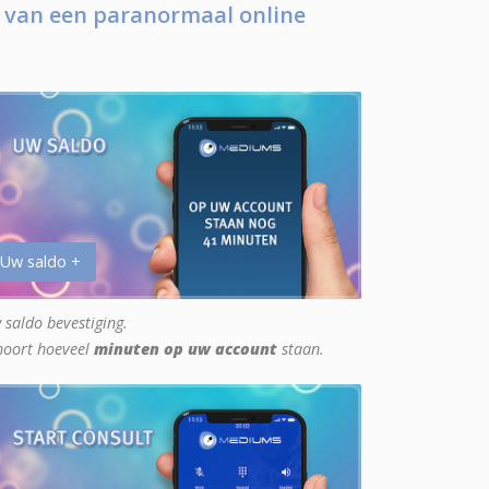
 van een paranormaal online
 Uw saldo +
 saldo bevestiging.
hoort hoeveel
minuten op uw account
staan.