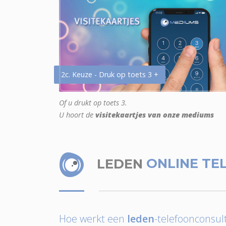
2c. Keuze - Druk op toets 3 +
Of u drukt op toets 3.
U hoort de
visitekaartjes van onze mediums
LEDEN
ONLINE TE
Hoe werkt een
leden
-telefoonconsult