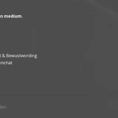
en medium
.
ht & Bewustwording
umchat
den