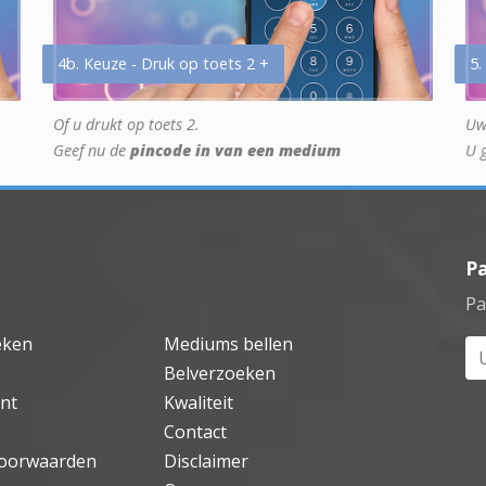
4b. Keuze - Druk op toets 2 +
5.
Of u drukt op toets 2.
Uw
Geef nu de
pincode in van een medium
U 
P
Pa
eken
Mediums bellen
Uw
Belverzoeken
nt
Kwaliteit
Contact
oorwaarden
Disclaimer