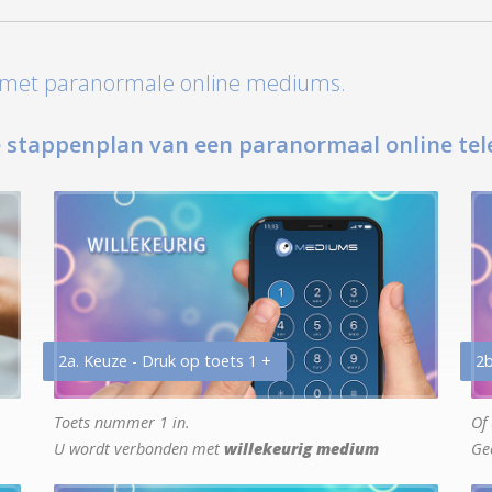
t met paranormale online mediums.
 stappenplan van een paranormaal online tel
2a. Keuze - Druk op toets 1 +
2b
Toets nummer 1 in.
Of 
U wordt verbonden met
willekeurig medium
Ge