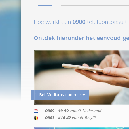
Hoe werkt een
0900
-telefoonconsul
Ontdek hieronder het eenvoudige
1. Bel Mediums-nummer +
0909 - 19 19
vanuit Nederland
0903 - 416 42
vanuit België