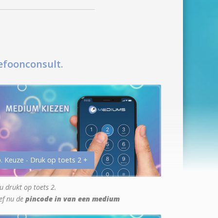
efoonconsult.
. Keuze - Druk op toets 2 +
u drukt op toets 2.
ef nu de
pincode in van een medium