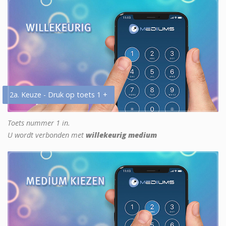
2a. Keuze - Druk op toets 1 +
Toets nummer 1 in.
U wordt verbonden met
willekeurig medium