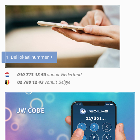
1. Bel lokaal nummer +
010 713 18 50
vanuit Nederland
02 788 12 43
vanuit België