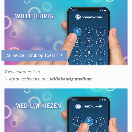
2a. Keuze - Druk op toets 1 +
Toets nummer 1 in.
U wordt verbonden met
willekeurig medium