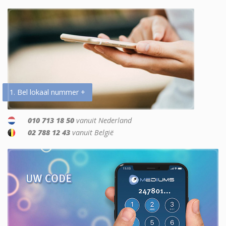
1. Bel lokaal nummer +
010 713 18 50
vanuit Nederland
02 788 12 43
vanuit België