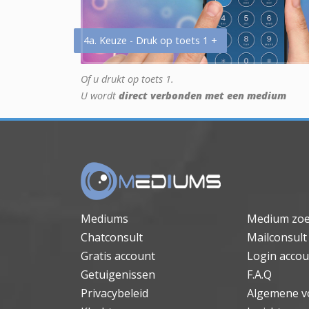
4a. Keuze - Druk op toets 1 +
Of u drukt op toets 1.
U wordt
direct verbonden met een medium
Mediums
Medium zo
Chatconsult
Mailconsult
Gratis account
Login accou
Getuigenissen
F.A.Q
Privacybeleid
Algemene v