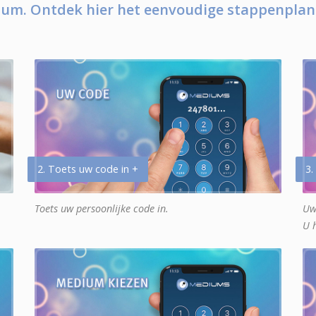
um. Ontdek hier het eenvoudige stappenplan
2. Toets uw code in +
3.
Toets uw persoonlijke code in.
Uw
U 