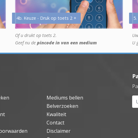
4b. Keuze - Druk op toets 2 +
5.
Of u drukt op toets 2.
Uw
Geef nu de
pincode in van een medium
U 
P
Pa
eken
Mediums bellen
Uw
Belverzoeken
nt
Kwaliteit
Contact
oorwaarden
Disclaimer