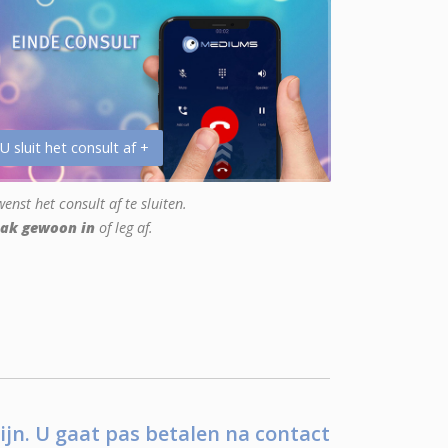
 U sluit het consult af +
enst het consult af te sluiten.
ak gewoon in
of leg af.
ijn. U gaat pas betalen na contact