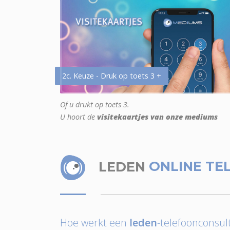
2c. Keuze - Druk op toets 3 +
Of u drukt op toets 3.
U hoort de
visitekaartjes van onze mediums
LEDEN
ONLINE TE
Hoe werkt een
leden
-telefoonconsult