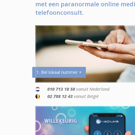
met een paranormale online medi
telefoonconsult.
1. Bel lokaal nummer +
010 713 18 50
vanuit Nederland
02 788 12 43
vanuit België