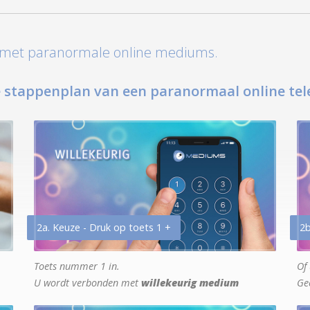
t met paranormale online mediums.
 stappenplan van een paranormaal online tel
2a. Keuze - Druk op toets 1 +
2b
Toets nummer 1 in.
Of 
U wordt verbonden met
willekeurig medium
Ge