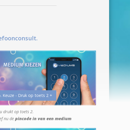
efoonconsult.
. Keuze - Druk op toets 2 +
u drukt op toets 2.
ef nu de
pincode in van een medium