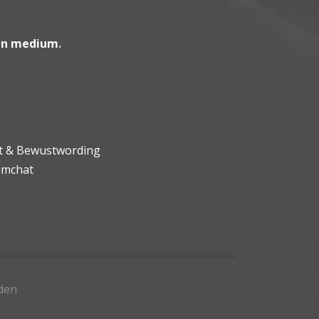
en medium
.
ht & Bewustwording
umchat
den