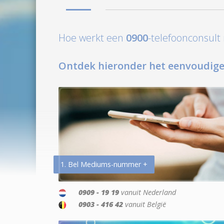
Hoe werkt een
0900
-telefoonconsul
Ontdek hieronder het eenvoudige
1. Bel Mediums-nummer +
0909 - 19 19
vanuit Nederland
0903 - 416 42
vanuit België