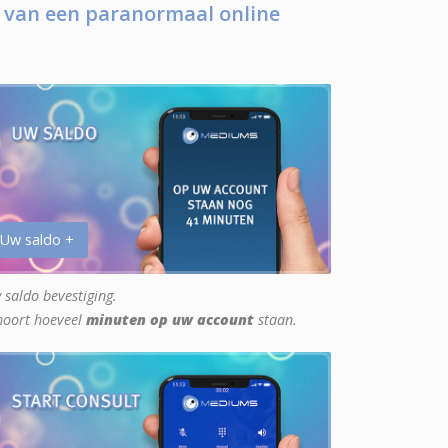
 van een paranormaal online
 Uw saldo +
 saldo bevestiging.
hoort hoeveel
minuten op uw account
staan.