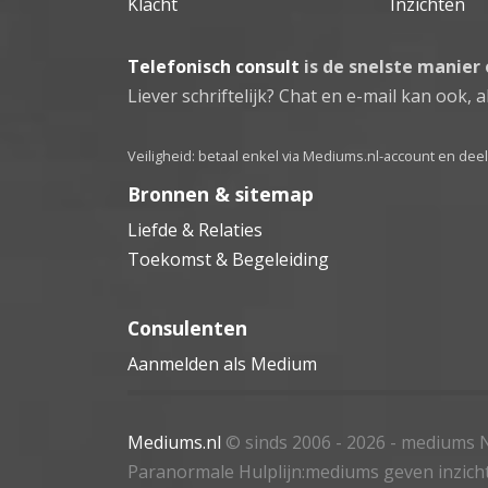
Klacht
Inzichten
Telefonisch consult
is de snelste manier
Liever schriftelijk? Chat en e-mail kan ook, al
Veiligheid: betaal enkel via Mediums.nl-account en de
Bronnen & sitemap
Liefde & Relaties
Toekomst & Begeleiding
Consulenten
Aanmelden als Medium
Mediums.nl
© sinds 2006 - 2026
- mediums N
Paranormale Hulplijn:mediums geven inzich