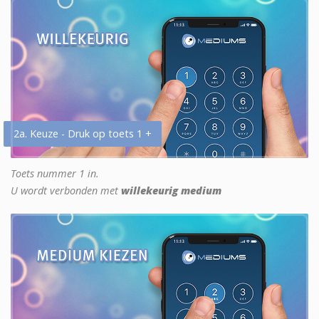
2a. Keuze - Druk op toets 1 +
Toets nummer 1 in.
U wordt verbonden met
willekeurig medium