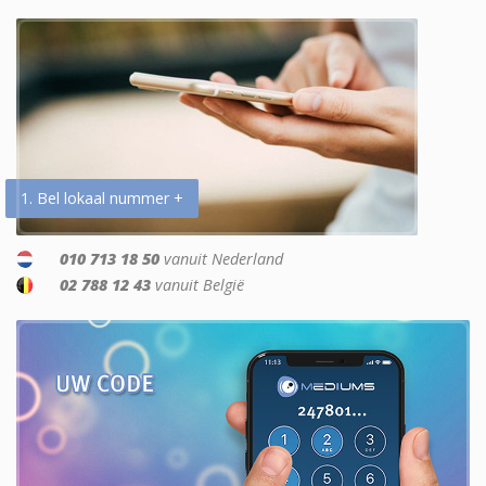
1. Bel lokaal nummer +
010 713 18 50
vanuit Nederland
02 788 12 43
vanuit België