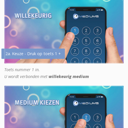
2a. Keuze - Druk op toets 1 +
Toets nummer 1 in.
U wordt verbonden met
willekeurig medium