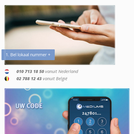
1. Bel lokaal nummer +
010 713 18 50
vanuit Nederland
02 788 12 43
vanuit België