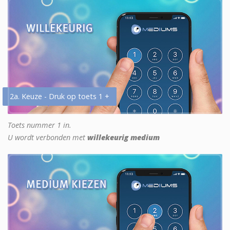
2a. Keuze - Druk op toets 1 +
Toets nummer 1 in.
U wordt verbonden met
willekeurig medium