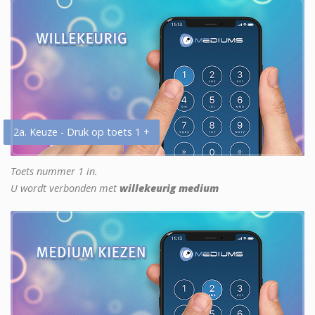
2a. Keuze - Druk op toets 1 +
Toets nummer 1 in.
U wordt verbonden met
willekeurig medium