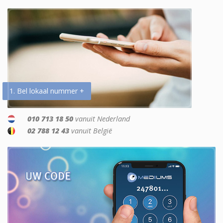
1. Bel lokaal nummer +
010 713 18 50
vanuit Nederland
02 788 12 43
vanuit België