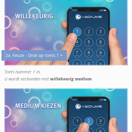
2a. Keuze - Druk op toets 1 +
Toets nummer 1 in.
U wordt verbonden met
willekeurig medium