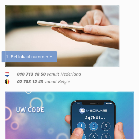
1. Bel lokaal nummer +
010 713 18 50
vanuit Nederland
02 788 12 43
vanuit België