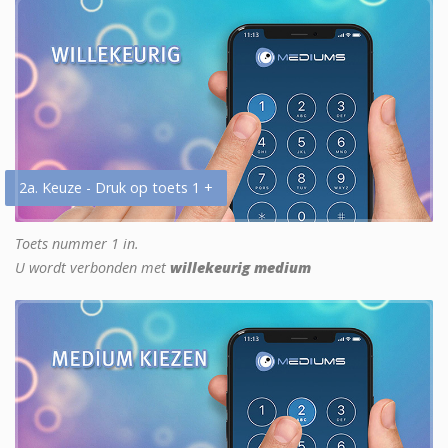
2a. Keuze - Druk op toets 1 +
Toets nummer 1 in.
U wordt verbonden met
willekeurig medium