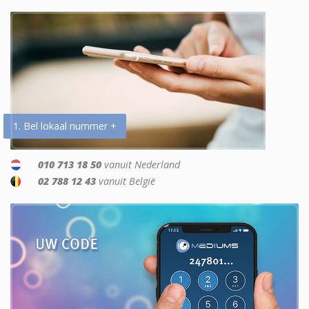
1. Bel lokaal nummer +
010 713 18 50
vanuit Nederland
02 788 12 43
vanuit België