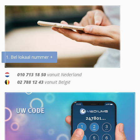
1. Bel lokaal nummer +
010 713 18 50
vanuit Nederland
02 788 12 43
vanuit België