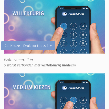
2a. Keuze - Druk op toets 1 +
Toets nummer 1 in.
U wordt verbonden met
willekeurig medium