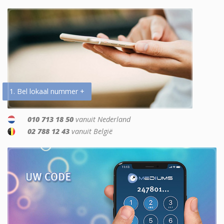
1. Bel lokaal nummer +
010 713 18 50
vanuit Nederland
02 788 12 43
vanuit België