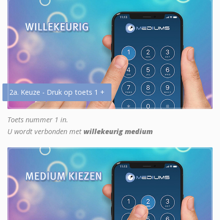
2a. Keuze - Druk op toets 1 +
Toets nummer 1 in.
U wordt verbonden met
willekeurig medium