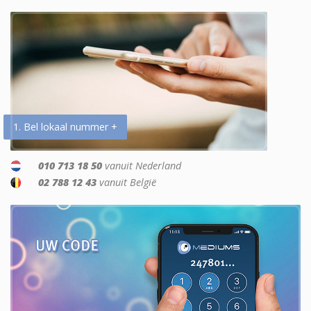
1. Bel lokaal nummer +
010 713 18 50
vanuit Nederland
02 788 12 43
vanuit België