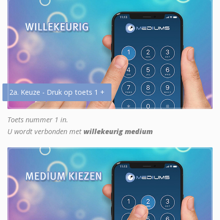
2a. Keuze - Druk op toets 1 +
Toets nummer 1 in.
U wordt verbonden met
willekeurig medium