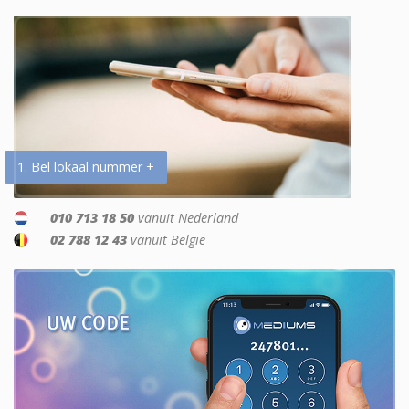
1. Bel lokaal nummer +
010 713 18 50
vanuit Nederland
02 788 12 43
vanuit België