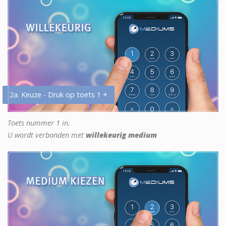
2a. Keuze - Druk op toets 1 +
Toets nummer 1 in.
U wordt verbonden met
willekeurig medium